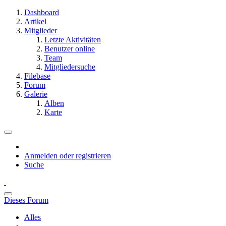
Dashboard
Artikel
Mitglieder
Letzte Aktivitäten
Benutzer online
Team
Mitgliedersuche
Filebase
Forum
Galerie
Alben
Karte
Anmelden oder registrieren
Suche
Dieses Forum
Alles