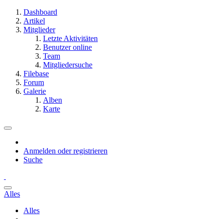
Dashboard
Artikel
Mitglieder
Letzte Aktivitäten
Benutzer online
Team
Mitgliedersuche
Filebase
Forum
Galerie
Alben
Karte
Anmelden oder registrieren
Suche
Alles
Alles