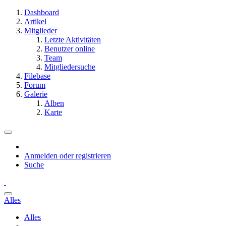
Dashboard
Artikel
Mitglieder
Letzte Aktivitäten
Benutzer online
Team
Mitgliedersuche
Filebase
Forum
Galerie
Alben
Karte
Anmelden oder registrieren
Suche
Alles
Alles