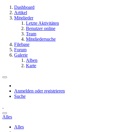
Dashboard
Artikel
Mitglieder
Letzte Aktivitäten
Benutzer online
Team
Mitgliedersuche
Filebase
Forum
Galerie
Alben
Karte
Anmelden oder registrieren
Suche
Alles
Alles