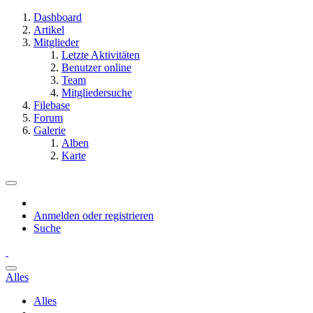
Dashboard
Artikel
Mitglieder
Letzte Aktivitäten
Benutzer online
Team
Mitgliedersuche
Filebase
Forum
Galerie
Alben
Karte
Anmelden oder registrieren
Suche
Alles
Alles