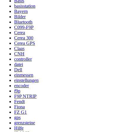
Basis
basisstation
Bayern
Bilder
Bluetooth
C099-F9P
Cerea
Cerea 300
Cerea GPS
Claas
CNH
controller
datei
Dell
einmessen
einstellungen
encoder
f9p
F9P NTRIP
Fendt
Fiona
FZ G1
gps
grenzsteine
Hilfe