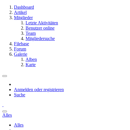
Dashboard
Artikel
Mitglieder
Letzte Aktivitäten
Benutzer online
Team
Mitgliedersuche
Filebase
Forum
Galerie
Alben
Karte
Anmelden oder registrieren
Suche
Alles
Alles