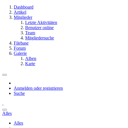
Dashboard
Artikel
Mitglieder
Letzte Aktivitäten
Benutzer online
Team
Mitgliedersuche
Filebase
Forum
Galerie
Alben
Karte
Anmelden oder registrieren
Suche
Alles
Alles