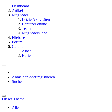
Dashboard
Artikel
Mitglieder
Letzte Aktivitäten
Benutzer online
Team
Mitgliedersuche
Filebase
Forum
Galerie
Alben
Karte
Anmelden oder registrieren
Suche
Dieses Thema
Alles