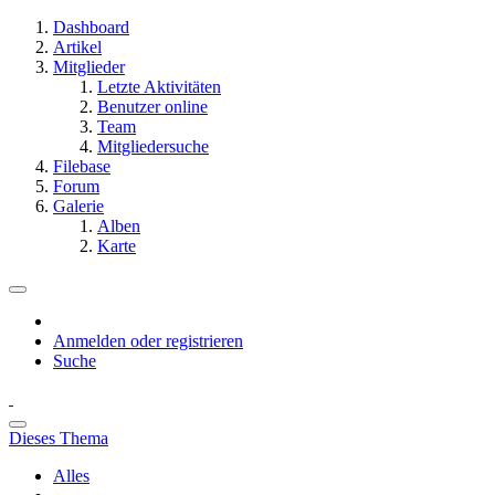
Dashboard
Artikel
Mitglieder
Letzte Aktivitäten
Benutzer online
Team
Mitgliedersuche
Filebase
Forum
Galerie
Alben
Karte
Anmelden oder registrieren
Suche
Dieses Thema
Alles